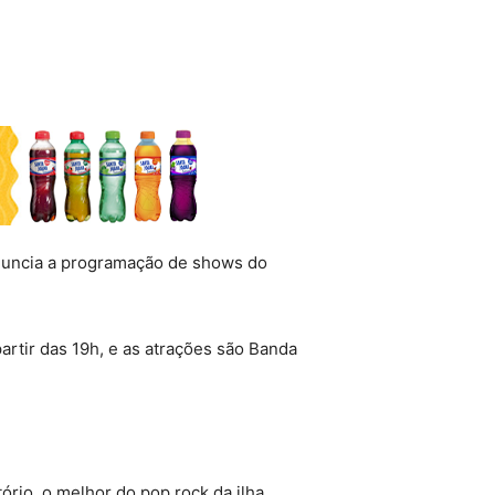
anuncia a programação de shows do
artir das 19h, e as atrações são Banda
ório, o melhor do pop rock da ilha.