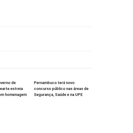
overno de
Pernambuco terá novo
arte estreia
concurso público nas áreas de
com homenagem
Segurança, Saúde e na UPE