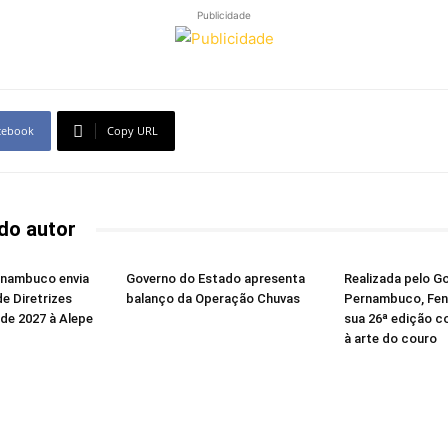
Publicidade
cebook
Copy URL
do autor
rnambuco envia
Governo do Estado apresenta
Realizada pelo G
de Diretrizes
balanço da Operação Chuvas
Pernambuco, Fene
de 2027 à Alepe
sua 26ª edição 
à arte do couro