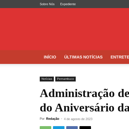
Sobre Nós
Expediente
Folha
de
Caruaru
INÍCIO
ÚLTIMAS NOTÍCIAS
ENTRET
Notícias
Pernambuco
Administração de
do Aniversário da
Por
Redação
-
4 de agosto de 2023