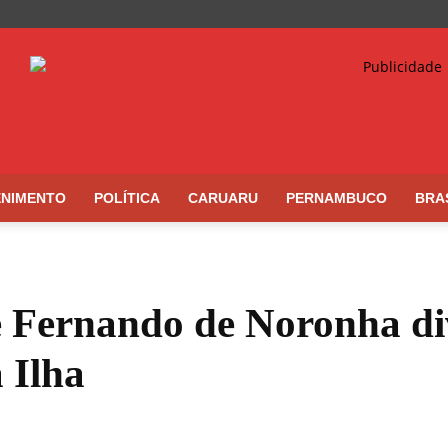
ENIMENTO
POLÍTICA
CARUARU
PERNAMBUCO
BRA
 Fernando de Noronha div
 Ilha