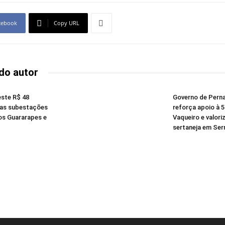
cebook
Copy URL
do autor
este R$ 48
Governo de Per
vas subestações
reforça apoio à 
os Guararapes e
Vaqueiro e valori
sertaneja em Serr