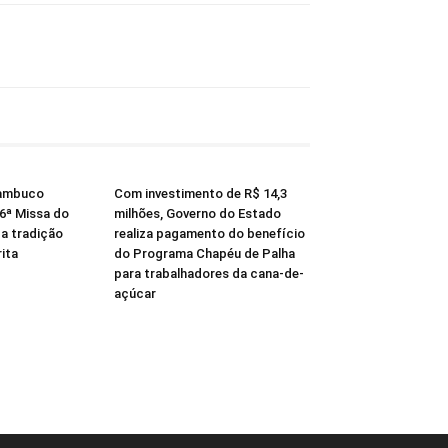
nambuco
Com investimento de R$ 14,3
56ª Missa do
milhões, Governo do Estado
za tradição
realiza pagamento do benefício
ita
do Programa Chapéu de Palha
para trabalhadores da cana-de-
açúcar