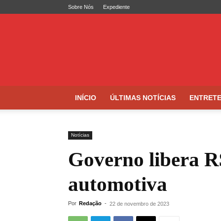
Sobre Nós
Expediente
Folha
de
Caruaru
INÍCIO
ÚLTIMAS NOTÍCIAS
ENTRET
Notícias
Governo libera R
automotiva
Por
Redação
-
22 de novembro de 2023