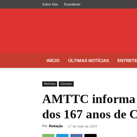
Sobre Nós
Expediente
Folha
de
Caruaru
INÍCIO
ÚLTIMAS NOTÍCIAS
ENTRET
Notícias
Caruaru
AMTTC informa b
dos 167 anos de 
Por
Redação
-
17 de maio de 2024