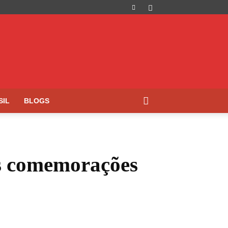
SIL
BLOGS
s comemorações