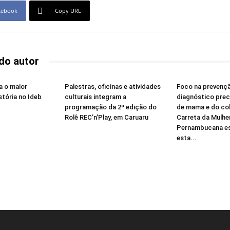
cebook
Copy URL
do autor
a o maior
Palestras, oficinas e atividades
Foco na prevençã
stória no Ideb
culturais integram a
diagnóstico pre
programação da 2ª edição do
de mama e do col
Rolê REC’n’Play, em Caruaru
Carreta da Mulhe
Pernambucana es
esta...