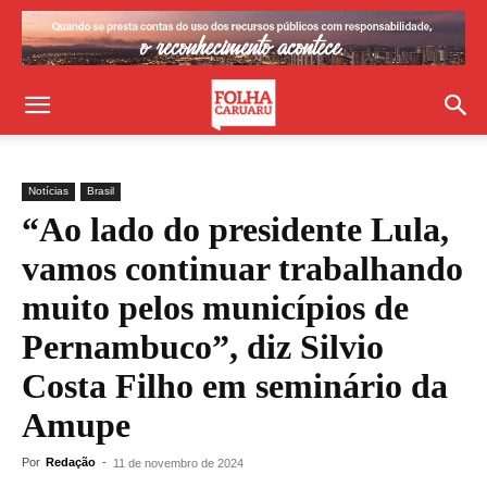
Notícias
Brasil
“Ao lado do presidente Lula,
vamos continuar trabalhando
muito pelos municípios de
Pernambuco”, diz Silvio
Costa Filho em seminário da
Amupe
Por
Redação
-
11 de novembro de 2024