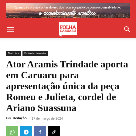
Notícias
Entretenimento
Ator Aramis Trindade aporta
em Caruaru para
apresentação única da peça
Romeu e Julieta, cordel de
Ariano Suassuna
Por
Redação
-
17 de março de 2024