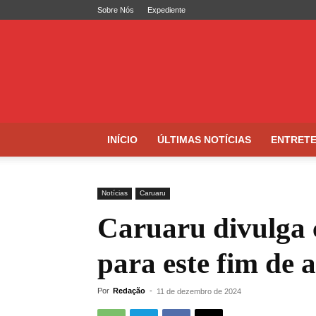
Sobre Nós
Expediente
Folha
de
Caruaru
INÍCIO
ÚLTIMAS NOTÍCIAS
ENTRET
Notícias
Caruaru
Caruaru divulga 
para este fim de 
Por
Redação
-
11 de dezembro de 2024