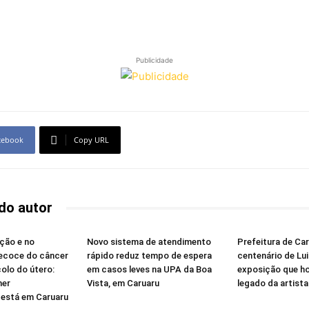
Publicidade
cebook
Copy URL
do autor
ção e no
Novo sistema de atendimento
Prefeitura de Ca
recoce do câncer
rápido reduz tempo de espera
centenário de Lu
olo do útero:
em casos leves na UPA da Boa
exposição que h
her
Vista, em Caruaru
legado da artista
está em Caruaru