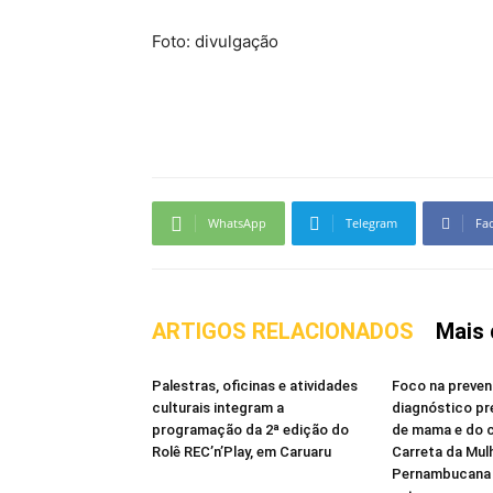
Foto: divulgação
WhatsApp
Telegram
Fa
ARTIGOS RELACIONADOS
Mais 
Palestras, oficinas e atividades
Foco na preven
culturais integram a
diagnóstico p
programação da 2ª edição do
de mama e do c
Rolê REC’n’Play, em Caruaru
Carreta da Mul
Pernambucana 