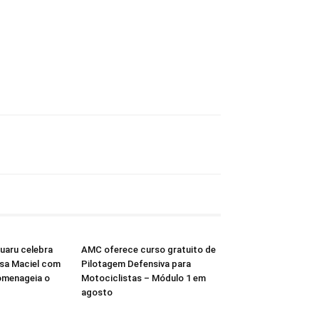
ruaru celebra
AMC oferece curso gratuito de
isa Maciel com
Pilotagem Defensiva para
omenageia o
Motociclistas – Módulo 1 em
agosto