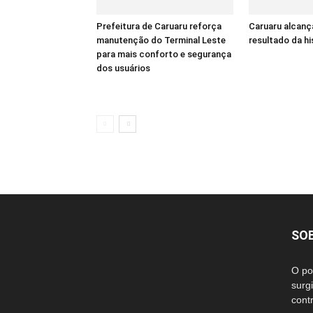
Prefeitura de Caruaru reforça
Caruaru alcanç
manutenção do Terminal Leste
resultado da hi
para mais conforto e segurança
dos usuários
SO
O po
surg
cont