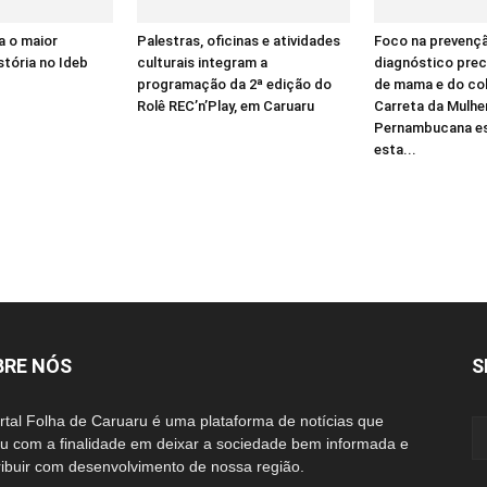
a o maior
Palestras, oficinas e atividades
Foco na prevençã
stória no Ideb
culturais integram a
diagnóstico pre
programação da 2ª edição do
de mama e do col
Rolê REC’n’Play, em Caruaru
Carreta da Mulhe
Pernambucana es
esta...
BRE NÓS
S
rtal Folha de Caruaru é uma plataforma de notícias que
iu com a finalidade em deixar a sociedade bem informada e
ribuir com desenvolvimento de nossa região.