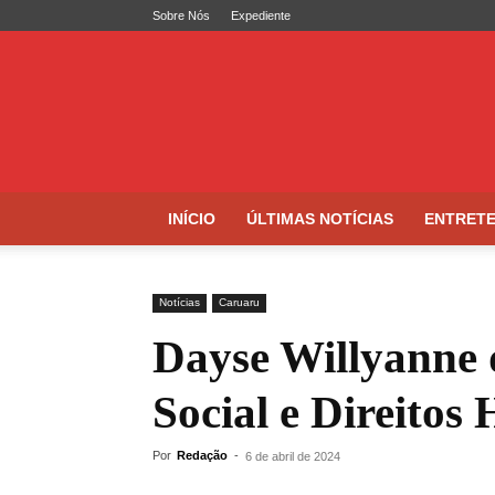
Sobre Nós
Expediente
Folha
de
Caruaru
INÍCIO
ÚLTIMAS NOTÍCIAS
ENTRET
Notícias
Caruaru
Dayse Willyanne 
Social e Direito
Por
Redação
-
6 de abril de 2024