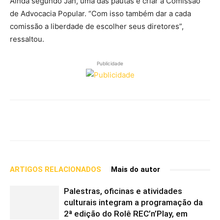
Ainda segundo Jan, uma das pautas é criar a Comissão
de Advocacia Popular. “Com isso também dar a cada
comissão a liberdade de escolher seus diretores”,
ressaltou.
Publicidade
WhatsApp
Telegram
Facebook
C
ARTIGOS RELACIONADOS
Mais do autor
Palestras, oficinas e atividades
culturais integram a programação da
2ª edição do Rolê REC’n’Play, em