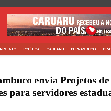
ENIMENTO
POLÍTICA
CARUARU
PERNAMBUCO
BRA
mbuco envia Projetos de 
s para servidores estadua