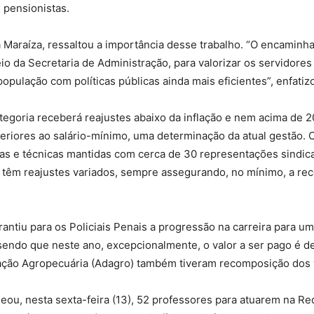
 pensionistas.
a Maraíza, ressaltou a importância desse trabalho. “O encaminh
 da Secretaria de Administração, para valorizar os servidores 
população com políticas públicas ainda mais eficientes”, enfatiz
egoria receberá reajustes abaixo da inflação e nem acima de
eriores ao salário-mínimo, uma determinação da atual gestão. O
as e técnicas mantidas com cerca de 30 representações sindica
têm reajustes variados, sempre assegurando, no mínimo, a reco
rantiu para os Policiais Penais a progressão na carreira para 
 sendo que neste ano, excepcionalmente, o valor a ser pago é d
zação Agropecuária (Adagro) também tiveram recomposição dos v
, nesta sexta-feira (13), 52 professores para atuarem na Re