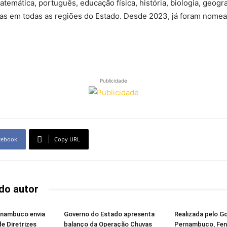
temática, português, educação física, história, biologia, geogra
das em todas as regiões do Estado. Desde 2023, já foram nomea
Publicidade
cebook
Copy URL
do autor
rnambuco envia
Governo do Estado apresenta
Realizada pelo G
de Diretrizes
balanço da Operação Chuvas
Pernambuco, Fene