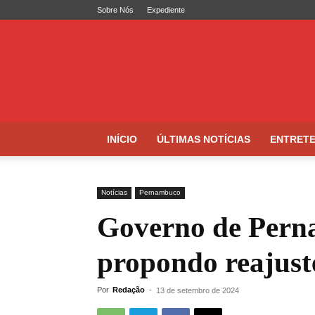
Sobre Nós
Expediente
Folha
de
Caruaru
INÍCIO
ÚLTIMAS NOTÍCIAS
ENTRET
Notícias
Pernambuco
Governo de Perna
propondo reajuste
Por
Redação
-
13 de setembro de 2024