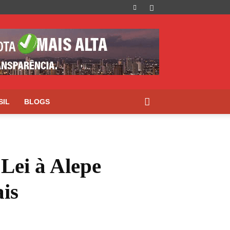
SIL
BLOGS
Lei à Alepe
is