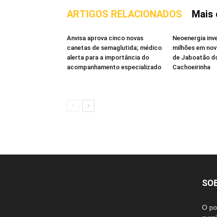
ARTIGOS RELACIONADOS
Mais 
Anvisa aprova cinco novas
Neoenergia inv
canetas de semaglutida; médico
milhões em no
alerta para a importância do
de Jaboatão d
acompanhamento especializado
Cachoeirinha
SO
O po