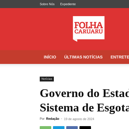
Sobre Nós
Expediente
Folha
de
Caruaru
INÍCIO
ÚLTIMAS NOTÍCIAS
ENTRET
Notícias
Governo do Estad
Sistema de Esgot
Por
Redação
-
19 de agosto de 2024