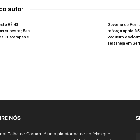
do autor
este R$ 48
Governo de Per
vas subestações
reforça apoio à 
os Guararapes e
Vaqueiro e valori
sertaneja em Serr
BRE NÓS
S
rtal Folha de Caruaru é uma plataforma de notícias que