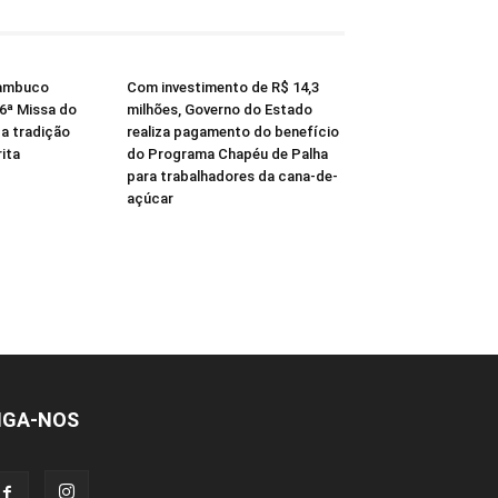
nambuco
Com investimento de R$ 14,3
56ª Missa do
milhões, Governo do Estado
za tradição
realiza pagamento do benefício
ita
do Programa Chapéu de Palha
para trabalhadores da cana-de-
açúcar
IGA-NOS