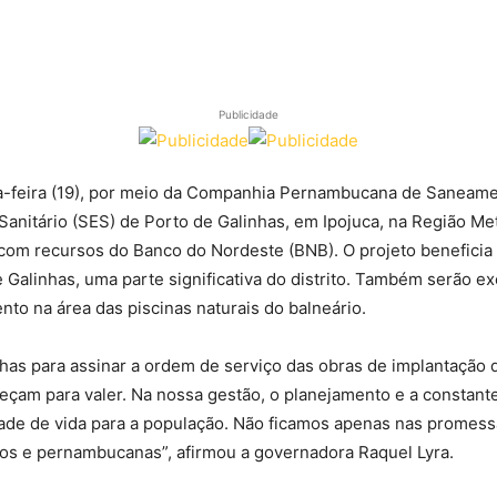
Publicidade
da-feira (19), por meio da Companhia Pernambucana de Saneame
anitário (SES) de Porto de Galinhas, em Ipojuca, na Região Met
o com recursos do Banco do Nordeste (BNB). O projeto benefici
 Galinhas, uma parte significativa do distrito. Também serão e
to na área das piscinas naturais do balneário.
inhas para assinar a ordem de serviço das obras de implantação
eçam para valer. Na nossa gestão, o planejamento e a constante
lidade de vida para a população. Não ficamos apenas nas prome
s e pernambucanas”, afirmou a governadora Raquel Lyra.