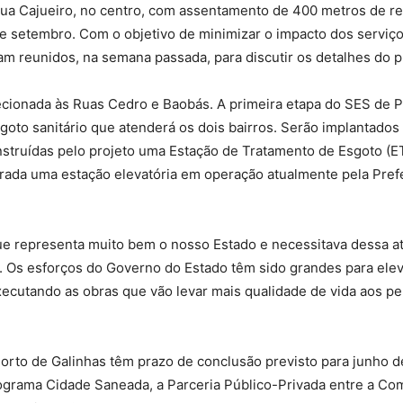
Rua Cajueiro, no centro, com assentamento de 400 metros de re
 de setembro. Com o objetivo de minimizar o impacto dos serviç
am reunidos, na semana passada, para discutir os detalhes do p
recionada às Ruas Cedro e Baobás. A primeira etapa do SES de 
goto sanitário que atenderá os dois bairros. Serão implantados
nstruídas pelo projeto uma Estação de Tratamento de Esgoto (E
erada uma estação elevatória em operação atualmente pela Pref
que representa muito bem o nosso Estado e necessitava dessa 
ta. Os esforços do Governo do Estado têm sido grandes para el
xecutando as obras que vão levar mais qualidade de vida aos 
orto de Galinhas têm prazo de conclusão previsto para junho d
ograma Cidade Saneada, a Parceria Público-Privada entre a Co