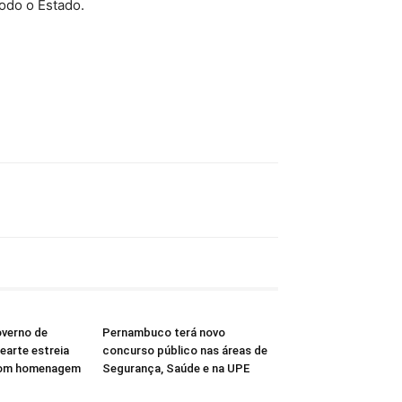
todo o Estado.
overno de
Pernambuco terá novo
arte estreia
concurso público nas áreas de
com homenagem
Segurança, Saúde e na UPE