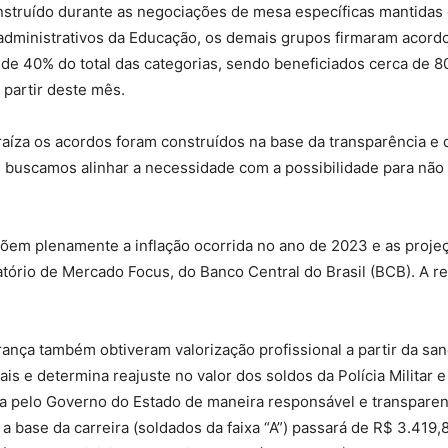
construído durante as negociações de mesa específicas mantida
dministrativos da Educação, os demais grupos firmaram acordos
de 40% do total das categorias, sendo beneficiados cerca de 8
 partir deste mês.
raíza os acordos foram construídos na base da transparência e
buscamos alinhar a necessidade com a possibilidade para não 
õem plenamente a inflação ocorrida no ano de 2023 e as projeç
atório de Mercado Focus, do Banco Central do Brasil (BCB). A 
ança também obtiveram valorização profissional a partir da s
ais e determina reajuste no valor dos soldos da Polícia Militar
zada pelo Governo do Estado de maneira responsável e transpare
a a base da carreira (soldados da faixa “A”) passará de R$ 3.419