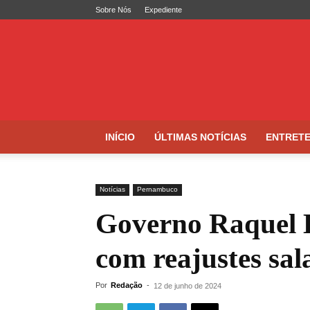
Sobre Nós
Expediente
Folha
de
Caruaru
INÍCIO
ÚLTIMAS NOTÍCIAS
ENTRET
Notícias
Pernambuco
Governo Raquel L
com reajustes sala
Por
Redação
-
12 de junho de 2024