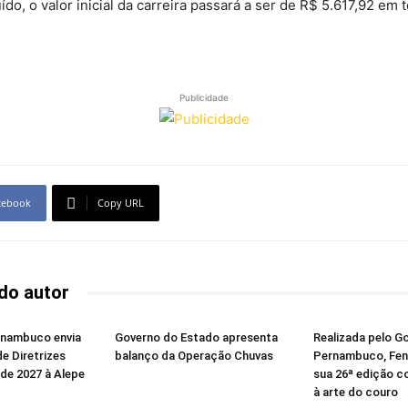
do, o valor inicial da carreira passará a ser de R$ 5.617,92 em 
Publicidade
cebook
Copy URL
do autor
rnambuco envia
Governo do Estado apresenta
Realizada pelo G
de Diretrizes
balanço da Operação Chuvas
Pernambuco, Fene
de 2027 à Alepe
sua 26ª edição 
à arte do couro