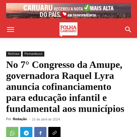
Notícias
Pernambuco
No 7° Congresso da Amupe,
governadora Raquel Lyra
anuncia cofinanciamento
para educação infantil e
fundamental aos municípios
Por
Redação
-
15 de abril de 2024