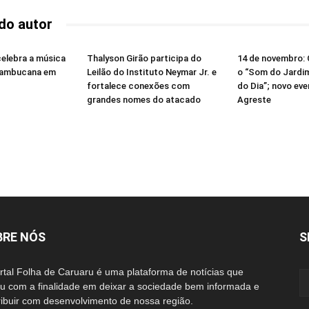
do autor
celebra a música
Thalyson Girão participa do
14 de novembro: 
rnambucana em
Leilão do Instituto Neymar Jr. e
o “Som do Jardim
fortalece conexões com
do Dia”; novo eve
grandes nomes do atacado
Agreste
BRE NÓS
S
rtal Folha de Caruaru é uma plataforma de notícias que
iu com a finalidade em deixar a sociedade bem informada e
ribuir com desenvolvimento de nossa região.