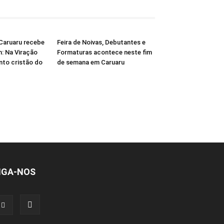
Caruaru recebe
Feira de Noivas, Debutantes e
: Na Viração
Formaturas acontece neste fim
nto cristão do
de semana em Caruaru
IGA-NOS