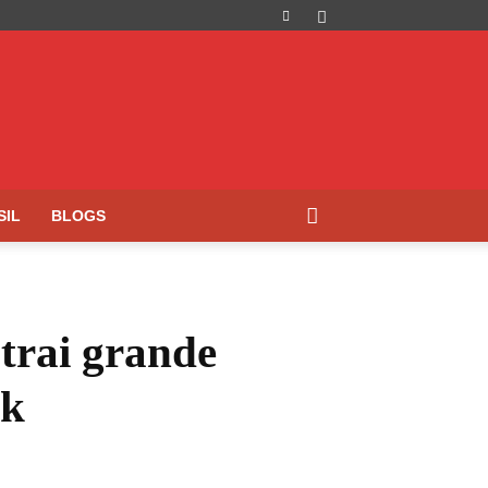
SIL
BLOGS
trai grande
ck