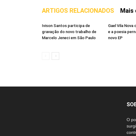
ARTIGOS RELACIONADOS
Mais 
Ivison Santos participa de
Gael Vila Nova 
gravação do novo trabalho de
e a poesia pe
Marcelo Jeneci em São Paulo
novo EP
SO
O po
surg
cont