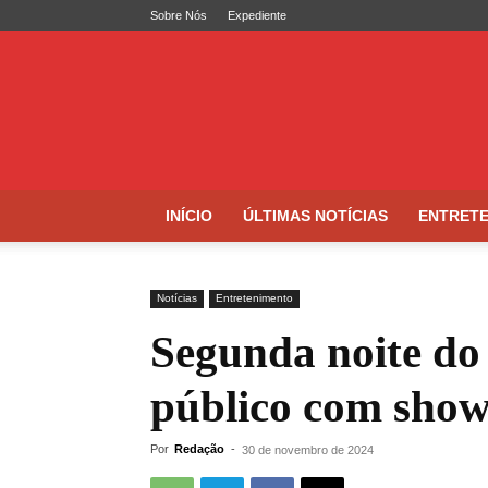
Sobre Nós
Expediente
Folha
de
Caruaru
INÍCIO
ÚLTIMAS NOTÍCIAS
ENTRET
Notícias
Entretenimento
Segunda noite do
público com show
Por
Redação
-
30 de novembro de 2024