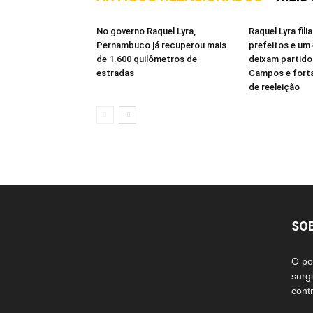
No governo Raquel Lyra,
Raquel Lyra fil
Pernambuco já recuperou mais
prefeitos e um 
de 1.600 quilômetros de
deixam partido
estradas
Campos e fort
de reeleição
SO
O po
surg
cont