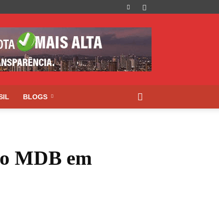
SIL
BLOGS
 do MDB em