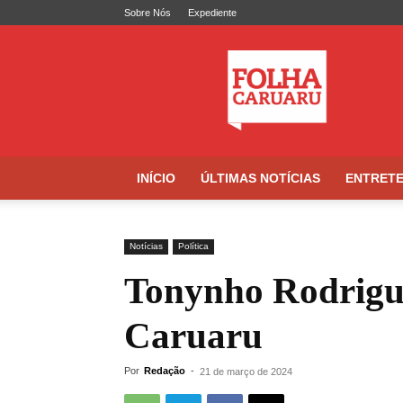
Sobre Nós
Expediente
Folha
de
Caruaru
INÍCIO
ÚLTIMAS NOTÍCIAS
ENTRET
Notícias
Política
Tonynho Rodrigu
Caruaru
Por
Redação
-
21 de março de 2024