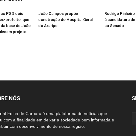
ia ao PSD dois
João Campos propõe
Rodrigo Pinheiro 
ex-prefeito, que
construção do Hospital Geral
à candidatura de
 da base de João
do Araripe
ao Senado
alecem projeto
BRE NÓS
S
rtal Folha de Caruaru é uma plataforma de notícias que
iu com a finalidade em deixar a sociedade bem informada e
ribuir com desenvolvimento de nossa região.