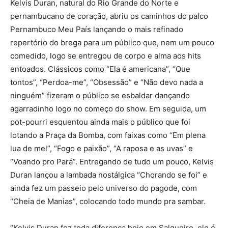
Kelvis Duran, natural do Rio Grande do Norte e
pernambucano de coração, abriu os caminhos do palco
Pernambuco Meu País lançando o mais refinado
repertório do brega para um público que, nem um pouco
comedido, logo se entregou de corpo e alma aos hits
entoados. Clássicos como “Ela é americana”, “Que
tontos”, “Perdoa-me”, “Obsessão” e “Não devo nada a
ninguém” fizeram o público se esbaldar dançando
agarradinho logo no começo do show. Em seguida, um
pot-pourri esquentou ainda mais o público que foi
lotando a Praça da Bomba, com faixas como “Em plena
lua de mel”, “Fogo e paixão”, “A raposa e as uvas” e
“Voando pro Pará”. Entregando de tudo um pouco, Kelvis
Duran lançou a lambada nostálgica “Chorando se foi” e
ainda fez um passeio pelo universo do pagode, com
“Cheia de Manias”, colocando todo mundo pra sambar.
“Kelvis Duran fez toda diferença hoje em Salgueiro, ele é