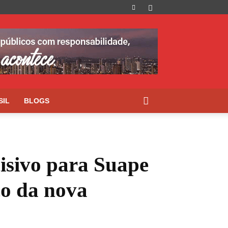
SIL
BLOGS
isivo para Suape
co da nova