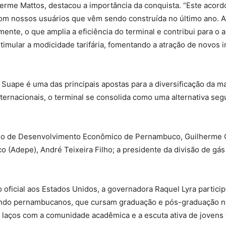
erme Mattos, destacou a importância da conquista. “Este acordo
 com nossos usuários que vêm sendo construída no último ano. 
ente, o que amplia a eficiência do terminal e contribui para o 
timular a modicidade tarifária, fomentando a atração de novos 
Suape é uma das principais apostas para a diversificação da ma
ernacionais, o terminal se consolida como uma alternativa segur
rio de Desenvolvimento Econômico de Pernambuco, Guilherme C
depe), André Teixeira Filho; a presidente da divisão de gás na
icial aos Estados Unidos, a governadora Raquel Lyra participo
uindo pernambucanos, que cursam graduação e pós-graduação na
 laços com a comunidade acadêmica e a escuta ativa de jovens