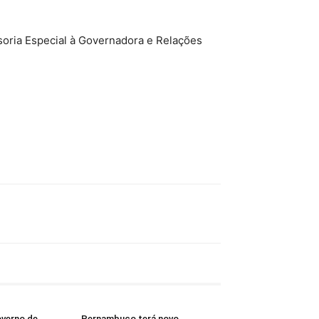
soria Especial à Governadora e Relações
overno de
Pernambuco terá novo