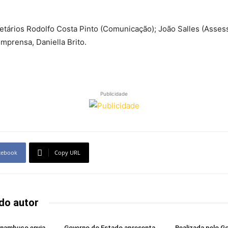
etários Rodolfo Costa Pinto (Comunicação); João Salles (Asses
Imprensa, Daniella Brito.
Publicidade
cebook
Copy URL
do autor
rnambuco envia
Governo do Estado apresenta
Realizada pelo G