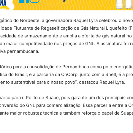
tico do Nordeste, a governadora Raquel Lyra celebrou o novo
idade Flutuante de Regaseificação de Gás Natural Liquefeito (
cidade de armazenamento e amplia a oferta de gás natural no 
o maior competitividade nos preços de GNL. A assinatura foi re
tiva pernambucana.
istórico para a consolidação de Pernambuco como polo energéti
tica do Brasil, e a parceria da OnCorp, junto com a Shell, é a 
ento sustentável para o nosso povo”, destacou Raquel Lyra.
marco para o Porto de Suape, pois garante um dos principais c
conversão do GNL para comercialização. Essa parceria entre a 
ante maior robustez técnica e também reforça o papel de Suape