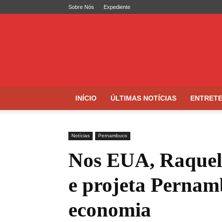
Sobre Nós
Expediente
Folha
de
Caruaru
INÍCIO
ÚLTIMAS NOTÍCIAS
ENTRET
Notícias
Pernambuco
Nos EUA, Raquel 
e projeta Pernam
economia