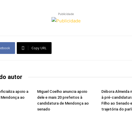
Publicidade
cebook
Copy URL
do autor
icializa apoio a
Miguel Coelho anuncia apoio
Débora Almeida 
e Mendonça ao
dele e mais 20 prefeitos à
à pré-candidatu
candidatura de Mendonça ao
Filho ao Senado 
senado
trajetória do pa