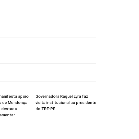
manifesta apoio
Governadora Raquel Lyra faz
ra de Mendonça
visita institucional ao presidente
e destaca
do TRE-PE
rlamentar