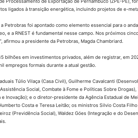
 de Processamento de Exportação de Pernambuco (ZPE-PE), for
s ligados à transição energética, incluindo projetos de e-met
 a Petrobras foi apontado como elemento essencial para o an
óleo, e a RNEST é fundamental nesse campo. Nos próximos cinc
il”, afirmou a presidente da Petrobras, Magda Chambriard.
35 bilhões em investimentos privados, além de registrar, em 20
mil empregos formais durante a atual gestão.
uais Túlio Vilaça (Casa Civil), Guilherme Cavalcanti (Desenvo
 (Assistência Social, Combate à Fome e Políticas Sobre Drogas),
 e Inovação); e o diretor-presidente da Agência Estadual de M
berto Costa e Teresa Leitão; os ministros Silvio Costa Filho 
eiroz (Previdência Social), Waldez Góes (Integração e do Dese
is.