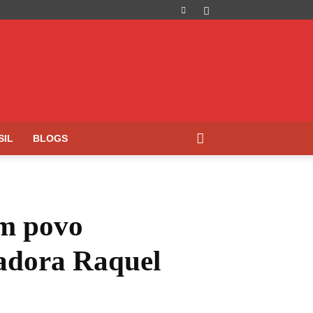
SIL
BLOGS
um povo
nadora Raquel