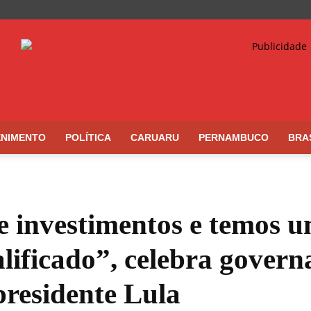
ENIMENTO
POLÍTICA
CARUARU
PERNAMBUCO
BRA
e investimentos e temos 
alificado”, celebra gover
presidente Lula