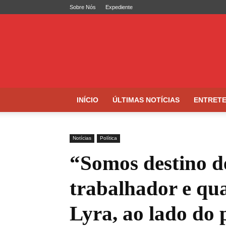
Sobre Nós
Expediente
Folha
de
Caruaru
INÍCIO
ÚLTIMAS NOTÍCIAS
ENTRET
Notícias
Política
“Somos destino d
trabalhador e qu
Lyra, ao lado do 