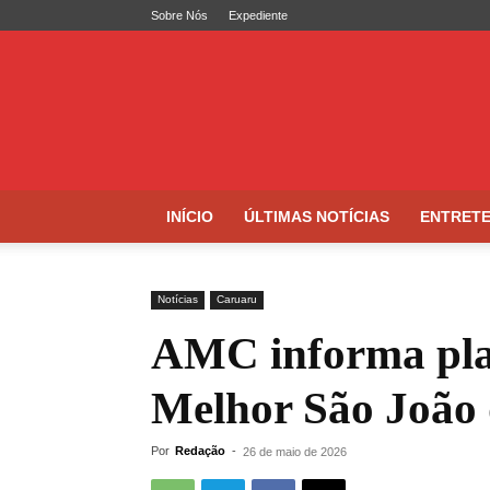
Sobre Nós
Expediente
Folha
de
Caruaru
INÍCIO
ÚLTIMAS NOTÍCIAS
ENTRET
Notícias
Caruaru
AMC informa pla
Melhor São João
Por
Redação
-
26 de maio de 2026