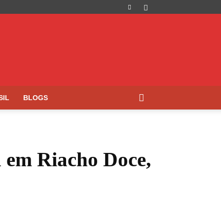
SIL
BLOGS
a em Riacho Doce,