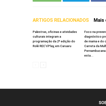
ARTIGOS RELACIONADOS
Mais 
Palestras, oficinas e atividades
Foco na preven
culturais integram a
diagnóstico p
programação da 2ª edição do
de mama e do c
Rolê REC’n’Play, em Caruaru
Carreta da Mul
Pernambucana 
esta...
SO