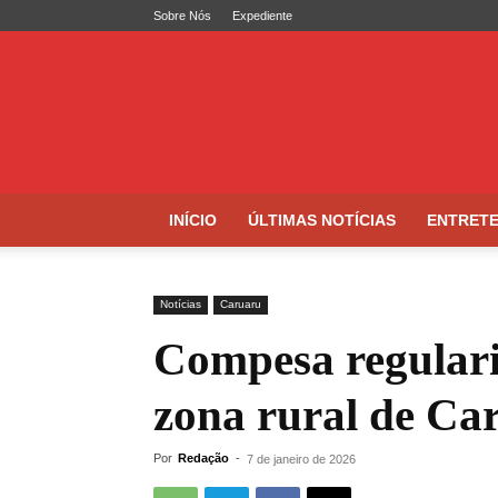
Sobre Nós
Expediente
Folha
de
Caruaru
INÍCIO
ÚLTIMAS NOTÍCIAS
ENTRET
Notícias
Caruaru
Compesa regulari
zona rural de C
Por
Redação
-
7 de janeiro de 2026