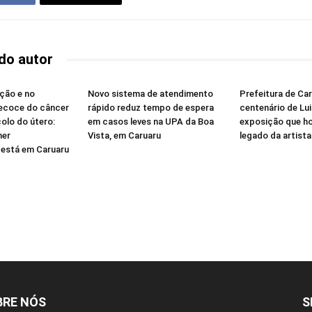
do autor
ção e no
Novo sistema de atendimento
Prefeitura de Ca
recoce do câncer
rápido reduz tempo de espera
centenário de Lu
olo do útero:
em casos leves na UPA da Boa
exposição que h
her
Vista, em Caruaru
legado da artista
está em Caruaru
BRE NÓS
S