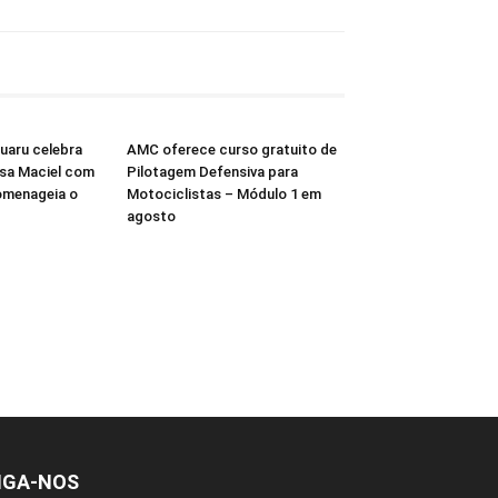
ruaru celebra
AMC oferece curso gratuito de
isa Maciel com
Pilotagem Defensiva para
omenageia o
Motociclistas – Módulo 1 em
agosto
IGA-NOS