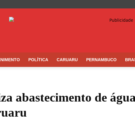
ENIMENTO
POLÍTICA
CARUARU
PERNAMBUCO
BRA
za abastecimento de águ
aruaru