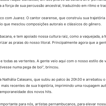
 a força de sua percussão ancestral, traduzindo em ritmo e trad
palco com Juarez. O cantor cearense, que construiu sua trajetó
io que mesclou composições autorais e clássicos do gênero.
bacana, e tem apoiado nossa cultura raiz, como a vaquejada, a Mi
rizar as praias do nosso litoral. Principalmente agora que a 
as e todas as vertentes. A gente veio aqui com o nosso estilo de
stivesse numa pega de boi”, brincou.
a Nathália Calasans, que subiu ao palco às 20h30 e arrebatou o
s mais recentes de sua trajetória, imprimindo uma roupagem aut
emporaneidade dos novos hits.
portante para nós, artistas pernambucanos, para elevar nossa c