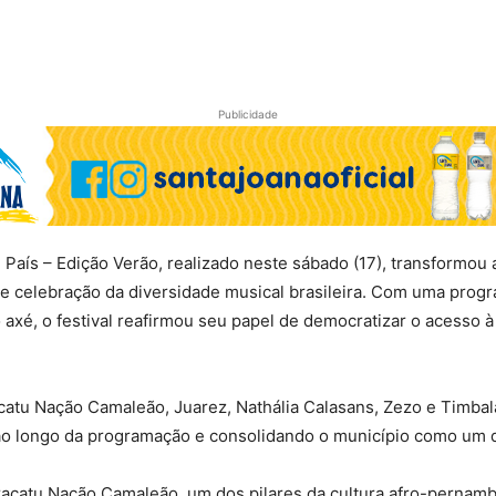
Publicidade
País – Edição Verão, realizado neste sábado (17), transformo
e celebração da diversidade musical brasileira. Com uma prog
axé, o festival reafirmou seu papel de democratizar o acesso à 
atu Nação Camaleão, Juarez, Nathália Calasans, Zezo e Timba
ao longo da programação e consolidando o município como um do
acatu Nação Camaleão, um dos pilares da cultura afro-pernamb