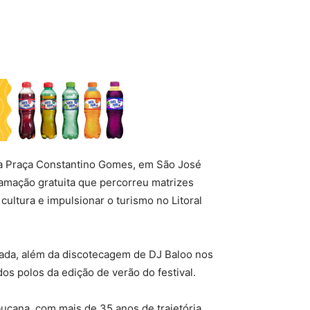
u a Praça Constantino Gomes, em São José
ramação gratuita que percorreu matrizes
cultura e impulsionar o turismo no Litoral
lada, além da discotecagem de DJ Baloo nos
s polos da edição de verão do festival.
ucana, com mais de 35 anos de trajetória.