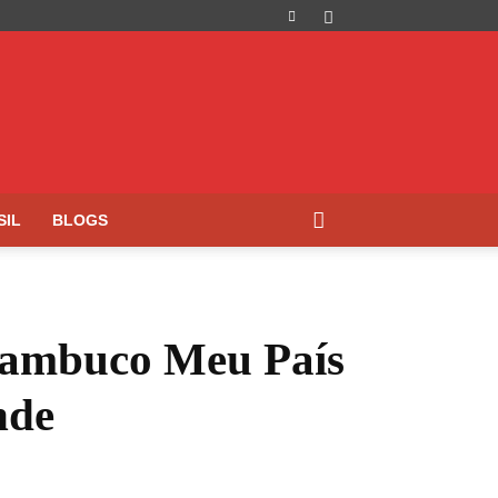
SIL
BLOGS
nambuco Meu País
nde