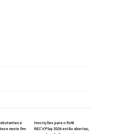
Debutantes e
Inscrições para o Rolê
tece neste fim
REC’n’Play 2026 estão abertas;