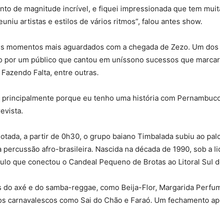
to de magnitude incrível, e fiquei impressionada que tem muit
niu artistas e estilos de vários ritmos”, falou antes show.
eus momentos mais aguardados com a chegada de Zezo. Um dos a
oro por um público que cantou em uníssono sucessos que marcar
Fazendo Falta, entre outras.
je, principalmente porque eu tenho uma história com Pernambuc
revista.
otada, a partir de 0h30, o grupo baiano Timbalada subiu ao palc
 percussão afro-brasileira. Nascida na década de 1990, sob a l
ulo que conectou o Candeal Pequeno de Brotas ao Litoral Sul 
 do axé e do samba-reggae, como Beija-Flor, Margarida Perfu
nos carnavalescos como Sai do Chão e Faraó. Um fechamento ap