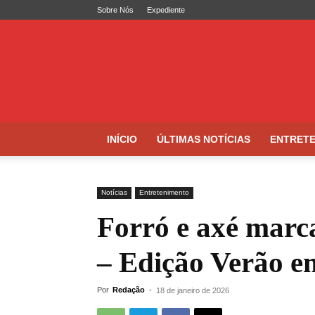
Sobre Nós
Expediente
Folha
de
Caruaru
INÍCIO
ÚLTIMAS NOTÍCIAS
ENTRET
Notícias
Entretenimento
Forró e axé mar
– Edição Verão e
Por
Redação
-
18 de janeiro de 2026