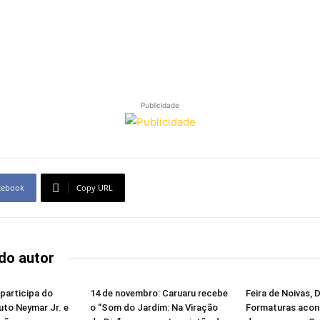
Publicidade
cebook
Copy URL
do autor
 participa do
14 de novembro: Caruaru recebe
Feira de Noivas, 
tuto Neymar Jr. e
o “Som do Jardim: Na Viração
Formaturas acon