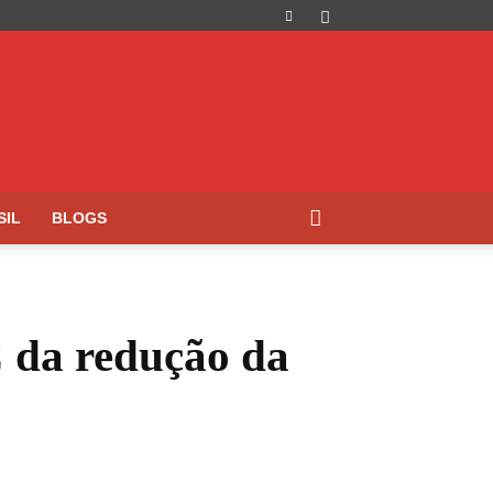
SIL
BLOGS
C da redução da