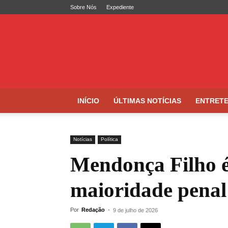
Sobre Nós
Expediente
Folha
de
Caruaru
INÍCIO
ÚLTIMAS NOTÍCIAS
ENTRET
Notícias
Política
Mendonça Filho é
maioridade penal
Por
Redação
-
9 de julho de 2026