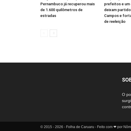
Pernambuco já recuperou mais
prefeitos e um 
de 1.600 quilômetros de
deixam partido
estradas
Campos e fort
de reeleição
SO
O po
surg
cont
© 2015 - 2026 - Folha de Caruaru - Feito com ❤ por Nô