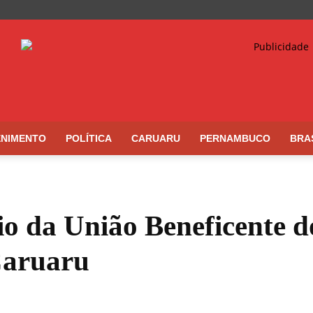
ENIMENTO
POLÍTICA
CARUARU
PERNAMBUCO
BRA
io da União Beneficente do
 Caruaru