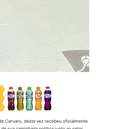
de Caruaru, desta vez recebeu oficialmente
 de sua caminhada política junto ao setor