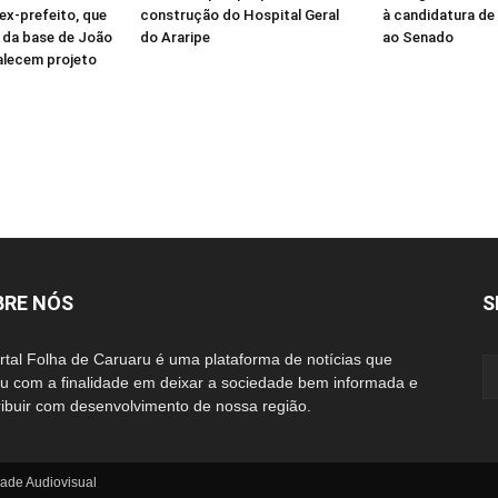
ex-prefeito, que
construção do Hospital Geral
à candidatura de
 da base de João
do Araripe
ao Senado
alecem projeto
BRE NÓS
S
rtal Folha de Caruaru é uma plataforma de notícias que
iu com a finalidade em deixar a sociedade bem informada e
ribuir com desenvolvimento de nossa região.
made Audiovisual