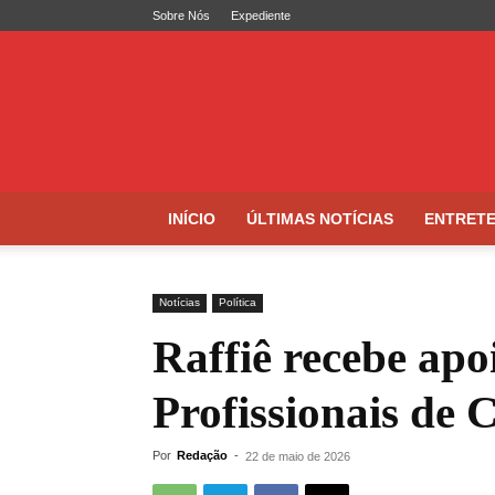
Sobre Nós
Expediente
Folha
de
Caruaru
INÍCIO
ÚLTIMAS NOTÍCIAS
ENTRET
Notícias
Política
Raffiê recebe apo
Profissionais de
Por
Redação
-
22 de maio de 2026