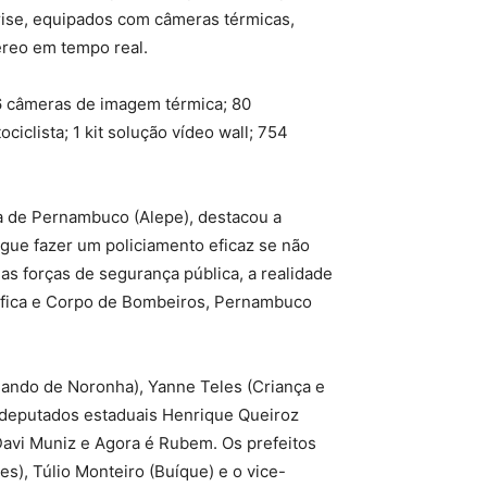
rise, equipados com câmeras térmicas,
éreo em tempo real.
6 câmeras de imagem térmica; 80
iclista; 1 kit solução vídeo wall; 754
a de Pernambuco (Alepe), destacou a
ue fazer um policiamento eficaz se não
nas forças de segurança pública, a realidade
entífica e Corpo de Bombeiros, Pernambuco
ando de Noronha), Yanne Teles (Criança e
s deputados estaduais Henrique Queiroz
 Davi Muniz e Agora é Rubem. Os prefeitos
es), Túlio Monteiro (Buíque) e o vice-