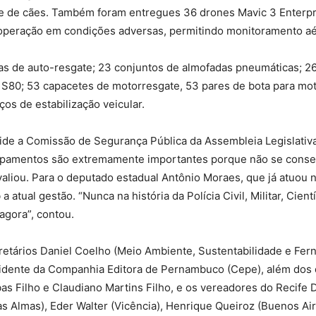
orte de cães. Também foram entregues 36 drones Mavic 3 Enterp
 operação em condições adversas, permitindo monitoramento a
as de auto-resgate; 23 conjuntos de almofadas pneumáticas; 2
S80; 53 capacetes de motorresgate, 53 pares de bota para motoc
ços de estabilização veicular.
side a Comissão de Segurança Pública da Assembleia Legislativ
ipamentos são extremamente importantes porque não se conseg
avaliou. Para o deputado estadual Antônio Moraes, que já atuou 
 atual gestão. “Nunca na história da Polícia Civil, Militar, Ci
agora”, contou.
ários Daniel Coelho (Meio Ambiente, Sustentabilidade e Fern
residente da Companhia Editora de Pernambuco (Cepe), além do
bas Filho e Claudiano Martins Filho, e os vereadores do Recife
as Almas), Eder Walter (Vicência), Henrique Queiroz (Buenos Air