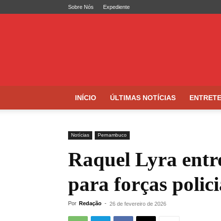
Sobre Nós
Expediente
Folha
de
Caruaru
INÍCIO
ÚLTIMAS NOTÍCIAS
ENTRET
Notícias
Pernambuco
Raquel Lyra entr
para forças polici
Por
Redação
-
26 de fevereiro de 2026