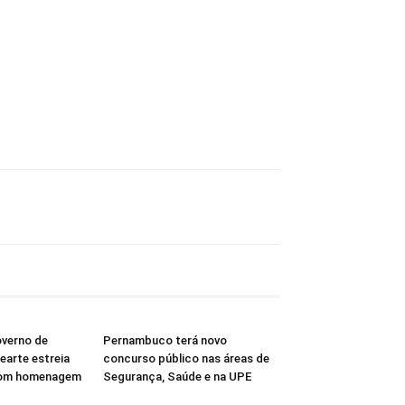
overno de
Pernambuco terá novo
arte estreia
concurso público nas áreas de
com homenagem
Segurança, Saúde e na UPE