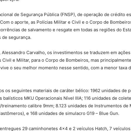
ional de Segurança Pública (FNSP), de operação de crédito es
om o aporte, as Polícias Militar e Civil e o Corpo de Bombeiro
corrências de salvamento e resgate em todas as regiões do Est
s de segurança.
l, Alessandro Carvalho, os investimentos se traduzem em ações
s Civil e Militar, para o Corpo de Bombeiros, mas principalmen
ive o seu melhor momento nesse sentido, com a menor taxa de 
s os seguintes materiais de caráter bélico: 1962 unidades de p
 balísticos MKU Operacionais Nível IIIA; 116 unidades de coletes
/treinamento calibre 9mm; 8.123 unidades de Instrumentos de 
lastômeros), e 168 unidades de simulacro G19 – Blue Gun.
 entregues 29 caminhonetes 4×4 e 2 veículos Hatch, 7 veículos