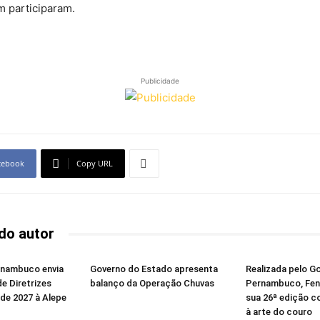
m participaram.
Publicidade
cebook
Copy URL
do autor
rnambuco envia
Governo do Estado apresenta
Realizada pelo G
de Diretrizes
balanço da Operação Chuvas
Pernambuco, Fene
de 2027 à Alepe
sua 26ª edição 
à arte do couro