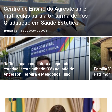
Centro de Ensino do Agreste abre
matrículas para a 6ª turma de Pós-
Graduação em Saúde Estética
Redação
-
8 de agosto de 2026
Raffiê lança candidatura a deputado
estadual neste sábado (08) ao lado de
Família V
Anderson Ferreira e Mendonça Filho
Patrimôn